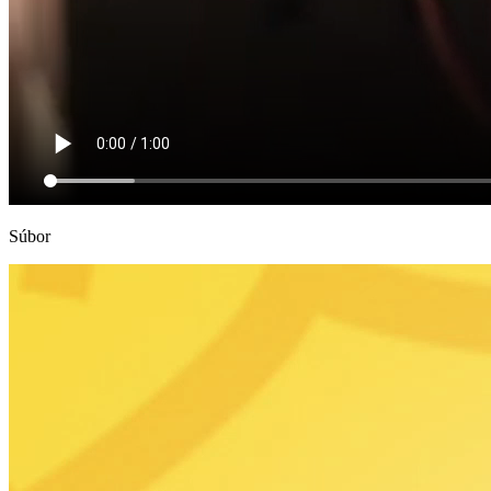
Súbor