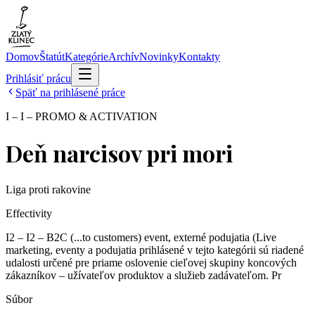
Domov
Štatút
Kategórie
Archív
Novinky
Kontakty
Prihlásiť prácu
Späť na prihlásené práce
I – I – PROMO & ACTIVATION
Deň narcisov pri mori
Liga proti rakovine
Effectivity
I2 – I2 – B2C (...to customers) event, externé podujatia (Live
marketing, eventy a podujatia prihlásené v tejto kategórii sú riadené
udalosti určené pre priame oslovenie cieľovej skupiny koncových
zákazníkov – užívateľov produktov a služieb zadávateľom. Pr
Súbor