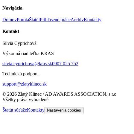
Navigácia
Domov
Porota
Štatút
Prihlásené práce
Archív
Kontakty
Kontakt
Silvia Cyprichová
Výkonná riaditeľka KRAS
silvia.cyprichova@kras.sk
0907 025 752
Technická podpora
support@zlatyklinec.sk
©
2026
Zlatý Klinec / AD AWARDS ASSOCIATION, s.r.o.
Všetky práva vyhradené.
Štatút súťaže
Kontakty
Nastavenia cookies