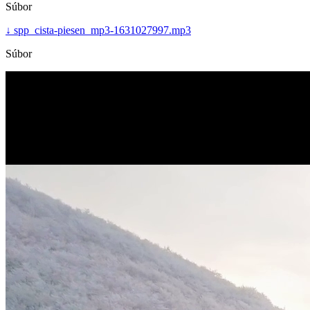
Súbor
↓
spp_cista-piesen_mp3-1631027997.mp3
Súbor