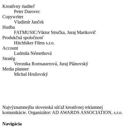
Kreatívny riaditeľ
Peter Darovec
Copywriter
Vladimír Janček
Hudba
FATMUSIC/Viktor Stručka, Juraj Marikovič
Produkčná spoločnosť
Hitchhiker Films s.r.o.
Account
Ludmila Némethová
Stratég
Veronika Romsauerová, Juraj Plánovský
Media planner
Michal Hrušovský
Najvýznamnejšia slovenská súťaž kreatívnej reklamnej
komunikácie. Organizátor: AD AWARDS ASSOCIATION, s.r.o.
Navigácia