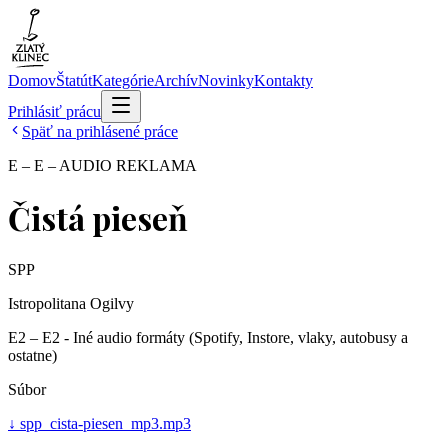
Domov
Štatút
Kategórie
Archív
Novinky
Kontakty
Prihlásiť prácu
Späť na prihlásené práce
E – E – AUDIO REKLAMA
Čistá pieseň
SPP
Istropolitana Ogilvy
E2 – E2 - Iné audio formáty (Spotify, Instore, vlaky, autobusy a
ostatne)
Súbor
↓
spp_cista-piesen_mp3.mp3