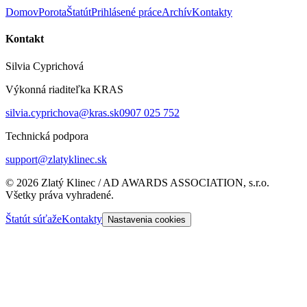
Domov
Porota
Štatút
Prihlásené práce
Archív
Kontakty
Kontakt
Silvia Cyprichová
Výkonná riaditeľka KRAS
silvia.cyprichova@kras.sk
0907 025 752
Technická podpora
support@zlatyklinec.sk
©
2026
Zlatý Klinec / AD AWARDS ASSOCIATION, s.r.o.
Všetky práva vyhradené.
Štatút súťaže
Kontakty
Nastavenia cookies