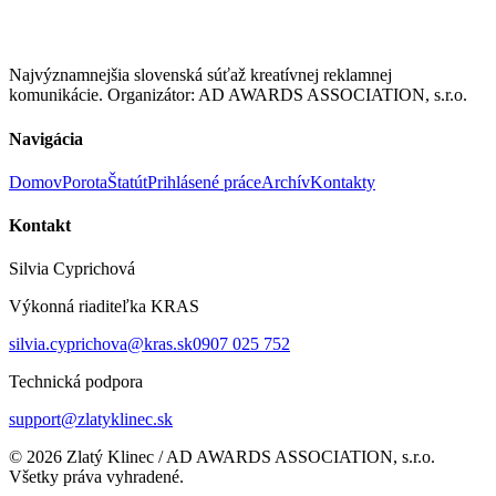
Najvýznamnejšia slovenská súťaž kreatívnej reklamnej
komunikácie. Organizátor: AD AWARDS ASSOCIATION, s.r.o.
Navigácia
Domov
Porota
Štatút
Prihlásené práce
Archív
Kontakty
Kontakt
Silvia Cyprichová
Výkonná riaditeľka KRAS
silvia.cyprichova@kras.sk
0907 025 752
Technická podpora
support@zlatyklinec.sk
©
2026
Zlatý Klinec / AD AWARDS ASSOCIATION, s.r.o.
Všetky práva vyhradené.