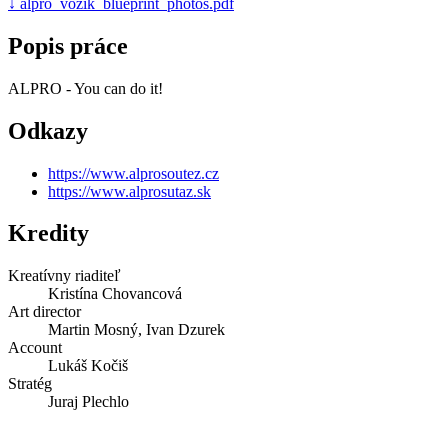
↓
alpro_vozik_blueprint_photos.pdf
Popis práce
ALPRO - You can do it!
Odkazy
https://www.alprosoutez.cz
https://www.alprosutaz.sk
Kredity
Kreatívny riaditeľ
Kristína Chovancová
Art director
Martin Mosný, Ivan Dzurek
Account
Lukáš Kočiš
Stratég
Juraj Plechlo