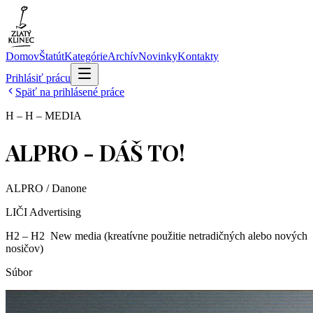
Domov
Štatút
Kategórie
Archív
Novinky
Kontakty
Prihlásiť prácu
Späť na prihlásené práce
H – H – MEDIA
ALPRO - DÁŠ TO!
ALPRO / Danone
LIČI Advertising
H2 – H2 ­ New media (kreatívne použitie netradičných alebo nových
nosičov)
Súbor