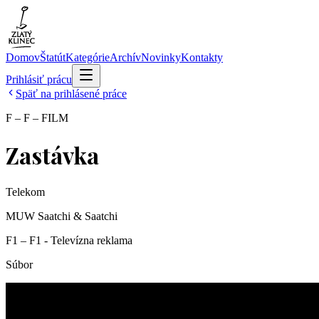
Domov
Štatút
Kategórie
Archív
Novinky
Kontakty
Prihlásiť prácu
Späť na prihlásené práce
F – F – FILM
Zastávka
Telekom
MUW Saatchi & Saatchi
F1 – F1 - Televízna reklama
Súbor