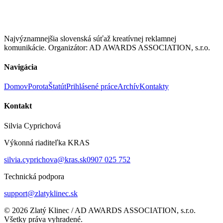
Najvýznamnejšia slovenská súťaž kreatívnej reklamnej
komunikácie. Organizátor: AD AWARDS ASSOCIATION, s.r.o.
Navigácia
Domov
Porota
Štatút
Prihlásené práce
Archív
Kontakty
Kontakt
Silvia Cyprichová
Výkonná riaditeľka KRAS
silvia.cyprichova@kras.sk
0907 025 752
Technická podpora
support@zlatyklinec.sk
©
2026
Zlatý Klinec / AD AWARDS ASSOCIATION, s.r.o.
Všetky práva vyhradené.