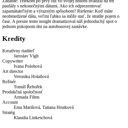
Zadanie: Telekom po prvý raz vo svojej histórii uvádzal na trh
paušály s nekonečnými dátami. Ako ich odprezentovať
zapamätateľným a výrazným spôsobom? Riešenie: Keď máte
neobmedzené dáta, veľmi ľahko sa môže stať, že stratíte pojem o
čase. A presne tento insight dramatizoval náš jednoduchý spot o
jednom pokojnom dni na autobusovej zastávke.
Kredity
Kreatívny riaditeľ
Jaroslav Vígh
Copywriter
Ivana Polohová
Art director
Veronika Holaňová
Režisér
Tomáš Řehořek
Produkčná spoločnosť
Armada Films
Account
Ema Marišová, Tatiana Hrutková
Stratég
Klaudia Linkeschová